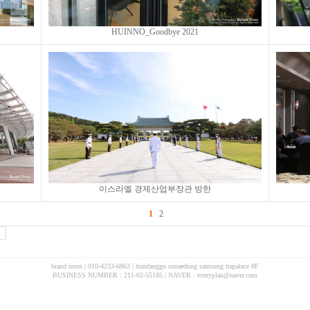
HUINNO_Goodbye 2021
이스라엘 경제산업부장관 방한
1
2
brand noon | 010-4233-6863 | bundanggu sunaedong samsung trapalace 8F
BUSINESS NUMBER : 211-02-55185 | NAVER : everyplan@naver.com