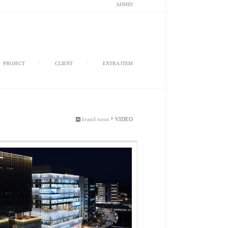
ADMIN
/
/
/
PROJECT
CLIENT
EXTRA ITEM
brand noon
VIDEO