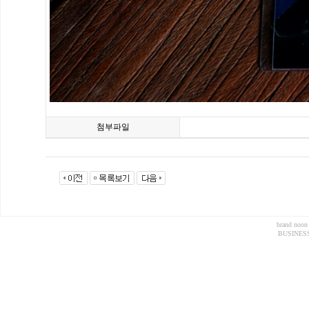
첨부파일
brand noon
BUSINESS 