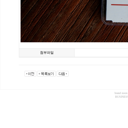
첨부파일
brand noon
BUSINESS 