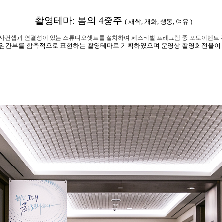
촬영테마
:
봄의
4
중주
(
새싹, 개화, 생동, 여유 )
사컨셉과 연결성이 있는 스튜디오셋트를 설치하여 페스티벌 프래그램 중 포토이벤트 
신임간부를 함축적으로 표현하는 촬영테마로 기획하였으며
운영상
촬영회전율이