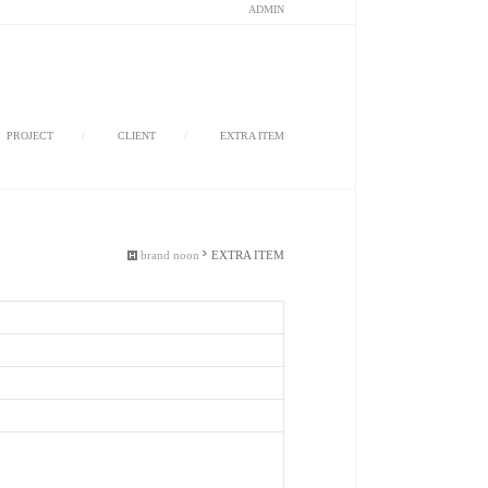
ADMIN
/
/
/
PROJECT
CLIENT
EXTRA ITEM
brand noon
EXTRA ITEM